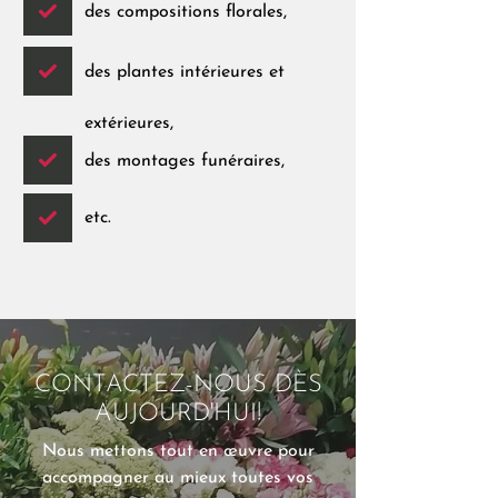
des compositions florales,
des plantes intérieures et
extérieures,
des montages funéraires,
etc.
CONTACTEZ-NOUS DÈS
AUJOURD'HUI!
Nous mettons tout en œuvre pour
accompagner au mieux toutes vos